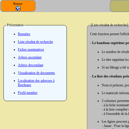
Retour
Présentation
[Liste résultat de recherche]
Requètes
Cette fonction permet l'affic
Liste résultat de recherche
- Le bandeau supérieur pré
Fiches nominatives
Le nombre de résulta
Arbres ascendant
Le titre rappelant la
Arbres descendant
Si un filtrage a été 
Visualisation de documents
- La liste des résultats pr
Localisation des adresses à
Bordeaux
Nom et prénom, profe
Profil membre
Le matricule inform
3 colonnes permettan
- à la fiche nominat
- à la liste complèt
- à l'ensemble de la f
Les lignes peuvent p
- Jaune : Pour la lig